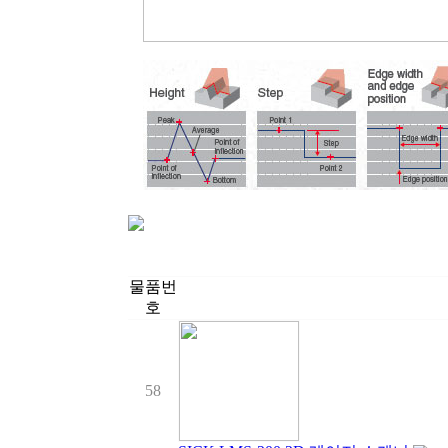
물품번
호
58