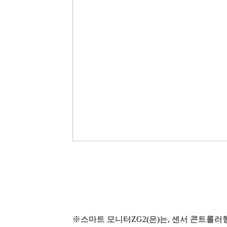
※스마트 모니터ZG2(은)는, 센서 콘트롤러