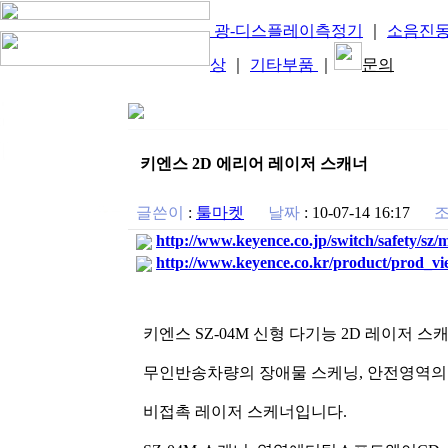
광-디스플레이측정기
｜
소음진
상
｜
기타부품
｜
문의
키엔스 2D 에리어 레이저 스캐너
글쓴이
:
툴마켓
날짜
:
10-07-14 16:17
http://www.keyence.co.jp/switch/safety/sz/
http://www.keyence.co.kr/product/prod_
키엔스 SZ-04M 신형 다기능 2D 레이저 스
무인반송차량의 장애물 스케닝, 안전영역의
비접촉 레이저 스케너입니다.