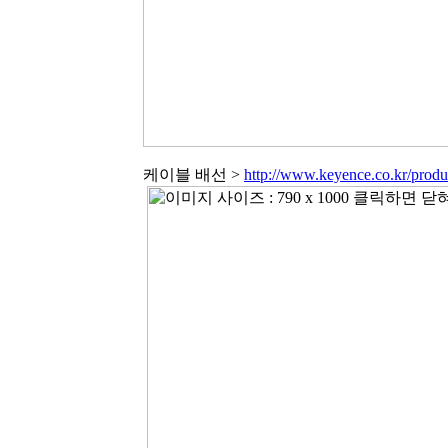
케이블 배선 >
http://www.keyence.co.kr/pro