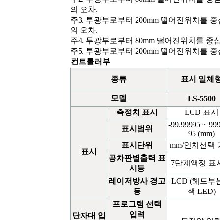
의 오차.
주
3.
투광부로부터 200mm 떨어진위치를 중심
의 오차.
주
4.
투광부로부터 80mm 떨어진위치를 중심으
주
5.
투광부로부터 200mm 떨어진위치를 중심
컨트롤러부
종류
표시
일체
모델
LS-5500
측정치
표시
LCD 표시
-99.99995 ~ 99
표시범위
95 (mm)
표시단위
mm/인치선택
표시
공차판별출력
표
7단계액정 표
시등
레이저방사
경고
LCD (헤드부
등
색 LED)
프로그램
선택
입력
단자대
입