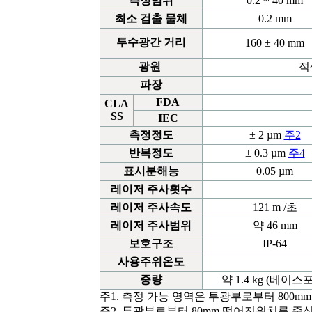
측정범위
0.2 ~ 40 mm
최소
검출
물체
0.2 mm
투수광간
거리
160 ± 40 mm
광원
적
파장
FDA
CLA
SS
IEC
측정정도
± 2 µm
주2
반복정도
± 0.3 µm
주4
표시분해능
0.05 µm
레이저
주사횟수
레이저
주사속도
121 m /초
레이저
주사범위
약 46 mm
보호구조
IP-64
사용주위온도
중량
약 1.4 kg (베이스
주1.
측정 가능 영역은 투광부로부터
800mm
주
2.
투광부로부터 80mm 떨어진위치를 중심으