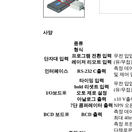
사양
종류
형식
프로그램 전환 입력
무전 압
단자대 입력
레이저 리모트 입력
(유/무접
측정 데
인터페이스
RS-232 C출력
및 제어
타이밍 입력
무전 압
hold 리셋트 입력
(유/무접
I/O보드※
오토 제로 설정
아날로그 출력
±10 V
7단 콤퍼레이터 출력
NPN 오
측정 데이
BCD 보드※
BCD 출력
최대 40m
측정 트랜
다채로운