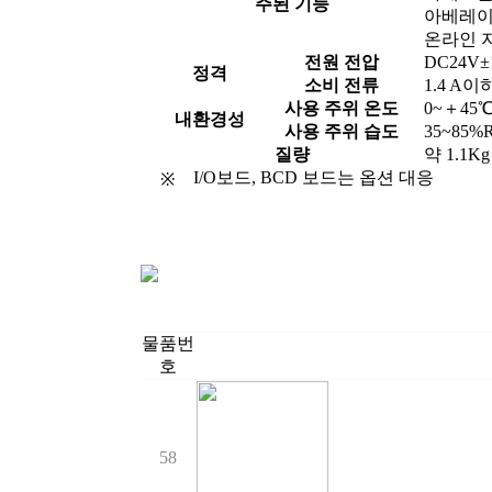
주된 기능
아베레이징
온라인 
전원 전압
DC24V±
정격
소비 전류
1.4 A이
사용 주위 온도
0~＋45
내환경성
사용 주위 습도
35~85
질량
약 1.1Kg
I/O보드, BCD 보드는 옵션 대응
※
물품번
호
58