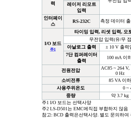
무전압 입력
력
레이저
리모트
입력
인터페이
측정 데이터 출
RS-232C
스
타이밍
입력
,
리셋
입력
,
오
무전압 입력(유/무 접
I/O 보드
아날로그
출력
± 10 V 출
주1
7
단
컴퍼레이터
100 mA 이하
출력
AC85 ~ 264 V, 
전원전압
0 Hz
소비전류
85 VA 이
사용주위온도
0 ~
중량
약 3.7 kg
주1
I/O 보드는 선택사양
주2
LS-D501는 EMC에직접 부합하지 않음
참고: BCD 출력은선택사양. 별도 문의하여