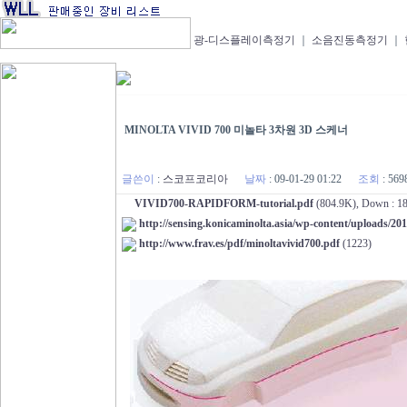
광-디스플레이측정기
｜
소음진동측정기
｜
MINOLTA VIVID 700 미놀타 3차원 3D 스케너
글쓴이
:
스코프코리아
날짜
:
09-01-29 01:22
조회
:
569
VIVID700-RAPIDFORM-tutorial.pdf
(804.9K), Down : 18
http://sensing.konicaminolta.asia/wp-content/uploads/
http://www.frav.es/pdf/minoltavivid700.pdf
(1223)