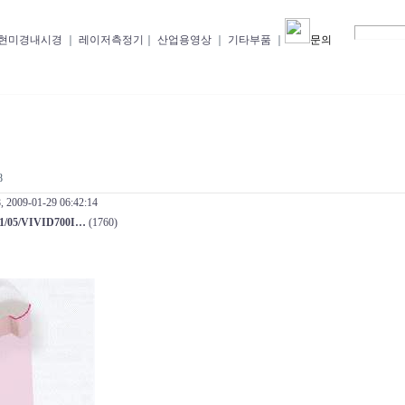
로그인
회원가입
현미경내시경
｜
레이저측정기
｜
산업용영상
｜
기타부품
｜
문의
8
, 2009-01-29 06:42:14
2011/05/VIVID700I…
(1760)